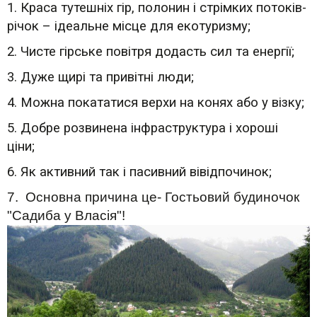
1. Краса тутешніх гір, полонин і стрімких потоків-
річок – ідеальне місце для екотуризму;
2. Чисте гірське повітря додасть сил та енергії;
3. Дуже щирі та привітні люди;
4. Можна покататися верхи на конях або у візку;
5. Добре розвинена інфраструктура і хороші
ціни;
6. Як активний так і пасивний вівідпочинок;
7. Основна причина це- Гостьовий будиночок
"Садиба у Власія"!