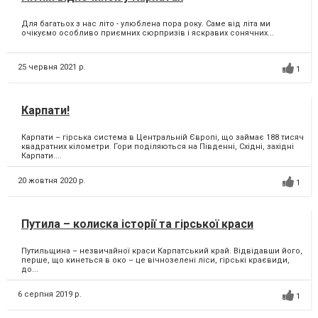
Для багатьох з нас літо - улюблена пора року. Саме від літа ми
очікуємо особливо приємних сюрпризів і яскравих сонячних...
25 червня 2021 р.
1
Карпати!
Карпати – гірська система в Центральній Європі, що займає 188 тисяч
квадратних кілометри. Гори поділяються на Південні, Східні, західні
Карпати....
20 жовтня 2020 р.
1
Путила – колиска історії та гірської краси
Путильщина – незвичайної краси Карпатський край. Відвідавши його,
перше, що кинеться в око – це вічнозелені ліси, гірські краєвиди,
до...
6 серпня 2019 р.
1