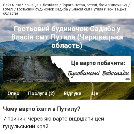
Сайт міста Чернівців
Дозвілля
Турагентства, готелі, бази відпочинку
Готелі
Гостьовий будиночок Садиба у Власія смт Путила (Чернівецька
область)
Гостьовий будиночок Садиба у
Власія смт Путила (Чернівецька
область)
Опис
Послуги (2)
Відгуки
Ще
Чому варто їхати в Путилу?
7 причин, через які варто відвідати цей
гуцульський край: